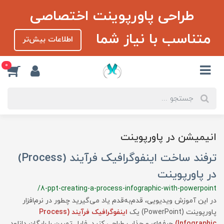
طراحی پاورپوینت اختصاصی
متناسب با نیاز شما
اطلاعات بیش‌تر
0
انیمیشن در پاورپوینت
ترفند ساخت اینفوگرافیک فرآیند (Process)
در پاورپوینت
/8-ppt-creating-a-process-infographic-with-powerpoint
در این آموزش ویدیویی، قدم‌به‌قدم یاد می‌گیرید چطور در نرم‌افزار
پاورپوینت (PowerPoint) یک
اینفوگرافیک فرآیند (Process
Infographic)
حرفه‌ای و جذاب طراحی کنید. فایل تمرین را رایگان دانلود