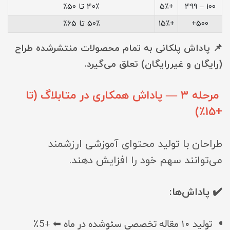
100 – 499
+5٪
40٪ تا 50٪
500+
+15٪
50٪ تا 65٪
📌 پاداش پلکانی به تمام محصولات منتشرشده طراح
(رایگان و غیررایگان) تعلق می‌گیرد.
مرحله ۳ — پاداش همکاری در متابلاگ (تا
+15٪)
طراحان با تولید محتوای آموزشی ارزشمند
می‌توانند سهم خود را افزایش دهند.
✔️ پاداش‌ها:
تولید ۱۰ مقاله تخصصی سئوشده در ماه ⬅ +5٪