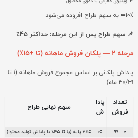
ویدیوی معرفی یا دموی محصول
10٪⬅ به سهم طراح افزوده می‌شود.
📌 سهم طراح پس از این مرحله: حداکثر 45٪
مرحله ۲ — پلکان فروش ماهانه (تا +15٪)
پاداش پلکانی بر اساس مجموع فروش ماهانه (۱ تا
۳۰/۳۱ ماه):
تعداد
پادا
سهم نهایی طراح
فروش
ش
0 – 99
0٪
35٪ پایه (یا تا 45٪ با پاداش تولید محتوا)