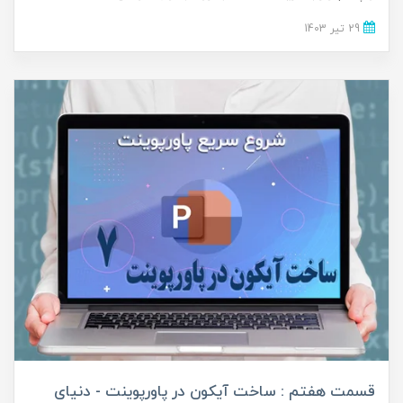
29 تير 1403
قسمت هفتم : ساخت آیکون در پاورپوینت - دنیای