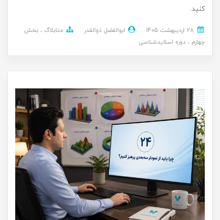
کنید.
28 ارديبهشت 1405
ابوالفضل ذوالقدر
متابلاگ
بخش
چهارم
دوره اسلایدشناسی