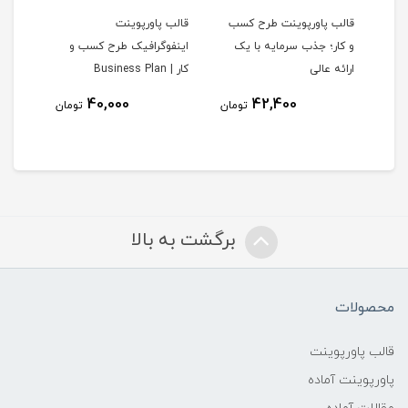
قالب پاورپوینت طرح کسب‌
قالب پاورپوینت
قالب 
ا و
و کار؛ جذب سرمایه با یک
اینفوگرافیک طرح کسب و
مورفو
ارائه عالی
کار | Business Plan
Infographic
40,000
42,400
ومان
تومان
تومان
برگشت به بالا
محصولات
قالب پاورپوینت
پاورپوینت آماده