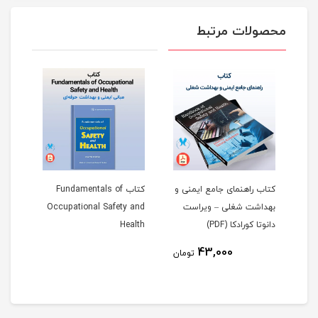
محصولات مرتبط
کتاب راهنمای جامع ایمنی و
کتاب Fundamentals of
پاور
He
بهداشت شغلی – ویراست
Occupational Safety and
در م
دانوتا کورادکا (PDF)
Health
43,000
مان
تومان