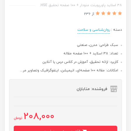
۳۸ اسلاید پاورپوینت منودار + ۱۰۰ صفحه تحقیق HSE.
از 236
دسته :
روان‌شناسی و سلامت
سبک طراحی: مدرن، صنعتی
تعداد: 38 اسلاید + 100 صفحه مقاله
کاربرد: ارائه تحقیق، آموزش در کلاس درس یا آنلاین
امکانات: مقاله 100 صفحه‌ای، انیمیشن، اینفوگرافیک وتصاویر مر...
فروشنده: متاباران
208,000
تومان