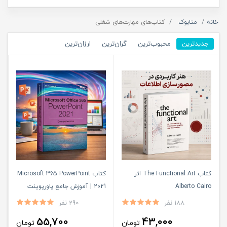
خانه
متابوک
کتاب‌های مهارت‌های شغلی
جدیدترین
محبوب‌ترین
گران‌ترین
ارزان‌ترین
کتاب The Functional Art اثر
کتاب Microsoft 365 PowerPoint
Alberto Cairo
2021 | آموزش جامع پاورپوینت
188 نفر
290 نفر
55,700
43,000
تومان
تومان