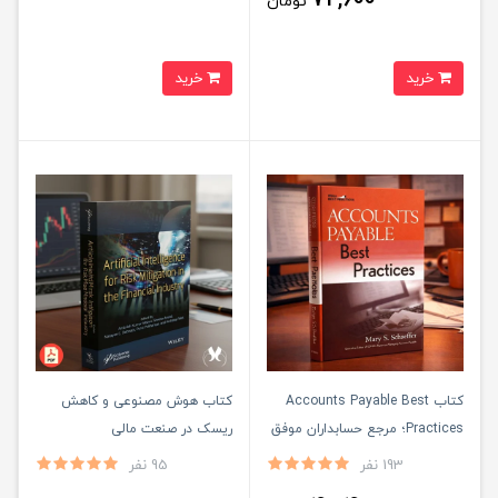
تومان
خرید
خرید
کتاب Accounts Payable Best
کتاب هوش مصنوعی و کاهش
Practices؛ مرجع حسابداران موفق
ریسک در صنعت مالی
193 نفر
95 نفر