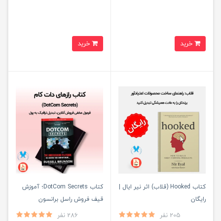
خرید
خرید
کتاب Hooked (قلاب) اثر نیر ایال |
کتاب DotCom Secrets؛ آموزش
رایگان
قیف فروش راسل برانسون
205 نفر
286 نفر