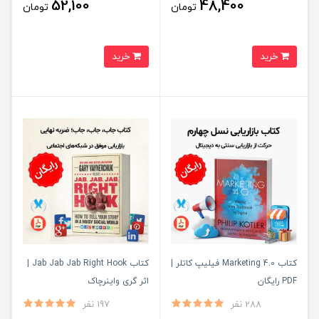
52,100
48,400
تومان
تومان
خرید
خرید
کتاب Marketing 4.0 فیلیپ کاتلر |
کتاب Jab Jab Jab Right Hook |
PDF رایگان
اثر گری واینرچاک
288 نفر
197 نفر