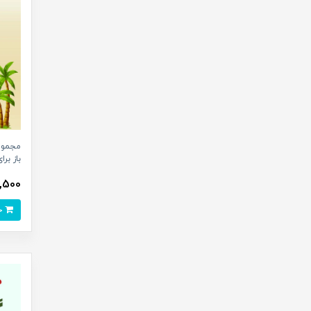
مجموعه
باز بر
30,500 ت
خرید