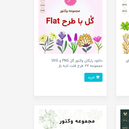
ی
دانلود رایگان وکتور گل PNG و SVG:
مجموعه 27 طرح فلت لایه باز
خرید