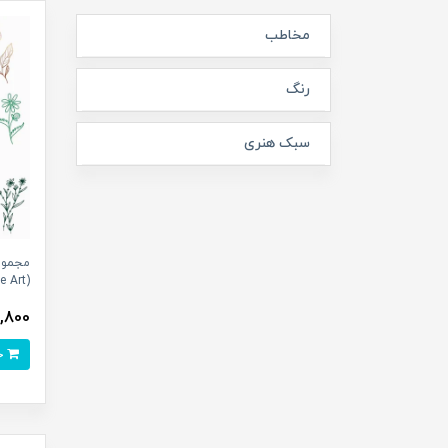
مخاطب
رنگ‌
سبک هنری
مجموع
(Line Art) با رنگ طلایی و سبز
52,800 ت
خرید