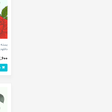
دانلود 
33,600 ت
خرید