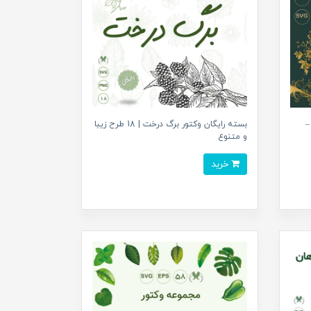
ور گل و برگ طلایی Line Art –
بسته رایگان وکتور برگ درخت | 18 طرح زیبا
و متنوع
خرید