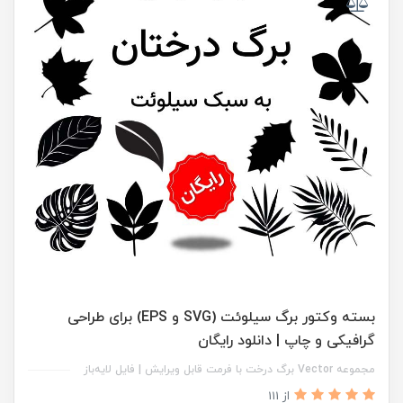
بسته وکتور برگ سیلوئت (SVG و EPS) برای طراحی
گرافیکی و چاپ | دانلود رایگان
مجموعه Vector برگ درخت با فرمت قابل ویرایش | فایل لایه‌باز
از 111