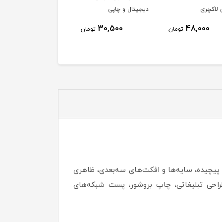
 لاکچری
دیجیتال و چاپی
45٪
79,900
30,500
48,000
تومان
تومان
44,000
توم
جزئیات پیچیده، سایه‌ها و افکت‌های سه‌بعدی، ظاهری
رهای فلت معمولاً برای طراحی رابط کاربری (UI)، موشن گرافیک، طراحی تبلیغاتی، چاپ بروشور، پست شبکه‌های