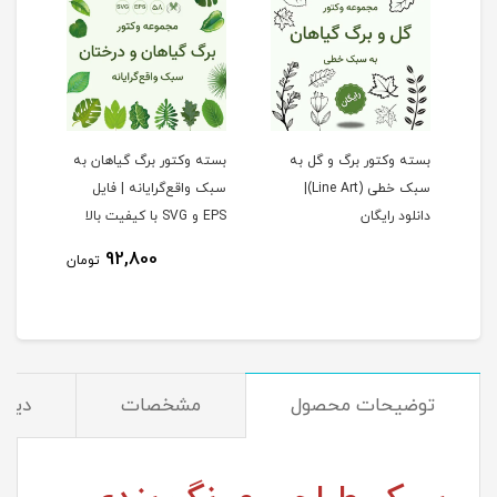
بسته وکتور برگ و گل به
بسته وکتور برگ گیاهان به
بسته
سبک خطی (Line Art)|
سبک واقع‌گرایانه | فایل
گیاه
دانلود رایگان
EPS و SVG با کیفیت بالا
طرح‌
ویرا
92,800
تومان
توضیحات محصول
مشخصات
دیدگ