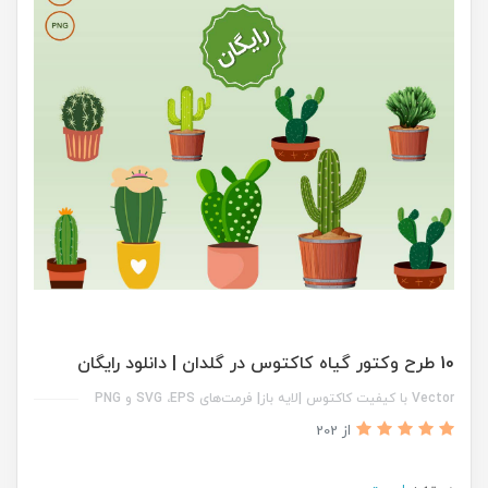
10 طرح وکتور گیاه کاکتوس در گلدان | دانلود رایگان
Vector با کیفیت کاکتوس |لایه باز| فرمت‌های SVG ،EPS و PNG
از 202