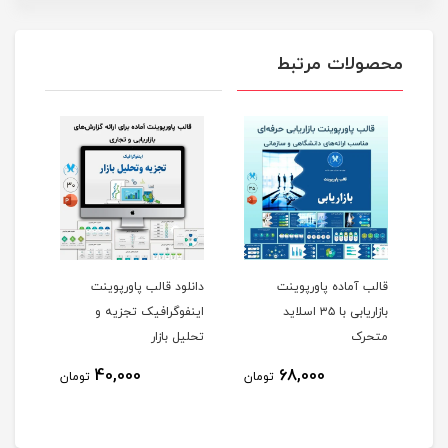
محصولات مرتبط
قالب آماده پاورپوینت
دانلود قالب پاورپوینت
قالب
و
بازاریابی با ۳۵ اسلاید
اینفوگرافیک تجزیه و
اینف
متحرک
تحلیل بازار
حرفه
شرکت
40,000
68,000
مان
تومان
تومان