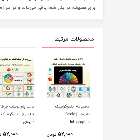
برای همیشه در پنل شما باقی می‌ماند و در هر ز
محصولات مرتبط
ب پاورپوینت
مجموعه اینفوگرافیک
قالب پاورپوینت چرخه‌ن
فوگرافیک هرم
دایره‌ای | Circle
۴۷ طرح اینفوگرافیک
(Pyramid Infographic) |
Infographic
دایره‌ای
ان
52,000
52,000
تومان
ت