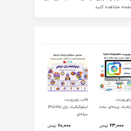
 صفحه مشاهده کنید.
پاورپوینت
قالب پاورپوینت
قالب پاورپوینت پازلی
رافیک چرخه‌ای ساده
اینفوگرافیک پازل (Puzzle)
مدرن، انتخابی عالی برای
حرفه‌ای
ارائه‌های حرفه‌ای
74,000
60,000
23,000
تومان
تومان
توم