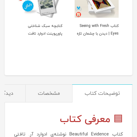
کتاب Seeing with Fresh
کتابچه سبک شناختی
ردن
Eyes | دیدن با چشمان تازه
پاورپوینت ادوارد تافت
مان
توضیحات کتاب
مشخصات
دیدگاه‌
🟦 معرفی کتاب
کتاب Beautiful Evidence نوشته‌ی ادوارد آر. تافتی