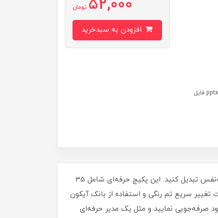
52,000
تومان
افزودن به سبدخرید
بسته دانلودی: فایل پاورپوینت قالب با فرمت pptx فایل آیکون با فرمت pptx فایل
فرصت را از دست ندهید! با قالب پاورپوینت گزارش عملکرد مدیریتی متاباران، استرس جلسات هیئت‌مدیره را به اعتمادبه‌نفس تبدیل کنید. این پکیج حرفه‌ای شامل ۳۵
ا قابلیت تغییر سریع تم رنگی و استفاده از بانک آیکون
ود صرفه‌جویی نمایید و مثل یک مدیر حرفه‌ای