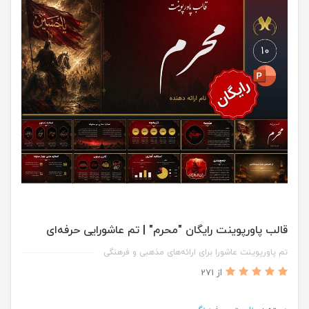
قالب پاورپوینت رایگان "محرم" | تم عاشورایی حرفه‌ای
تم پاورپوینت عاشورا برای ارائه‌های مذهبی و فرهنگی
از 271