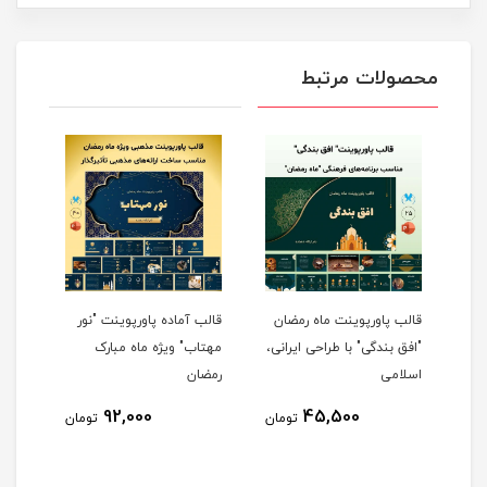
محصولات مرتبط
قالب پاورپوینت ماه رمضان
قالب آماده پاورپوینت "نور
قالب
"افق بندگی" با طراحی ایرانی،
مهتاب" ویژه ماه مبارک
رایگ
اسلامی
رمضان
92,000
45,500
مان
تومان
تومان