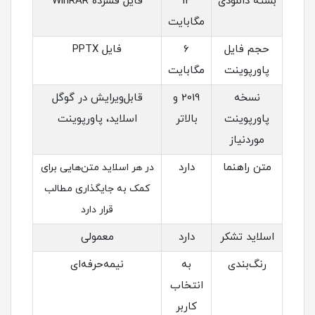
بسته دانلودی
12
فایل فشرده WinRAR
مگابایت
حجم فایل
6
فایل PPTX
پاورپوینت
مگابایت
نسخه
2019 و
قابل‌ویرایش در گوگل
پاورپوینت
بالاتر
اسلاید، پاورپوینت
موردنیاز
متن راهنما
دارد
در هر اسلاید متن‌هایی برای
کمک به جایگذاری مطالب
قرار دارد
اسلاید تشکر
دارد
معمولی
رنگ‌بندی
به
نیمه‌حرفه‌ای
انتخاب
کاربر