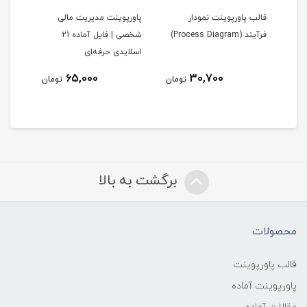
|
قالب پاورپوینت نمودار
پاورپوینت مدیریت مالی
پاورپ
احی
فرآیند (Process Diagram)
شخصی | فایل آماده 21
جنگ ت
اسلایدی حرفه‌ای
65,000
30,700
ومان
تومان
تومان
برگشت به بالا
محصولات
قالب پاورپوینت
پاورپوینت آماده