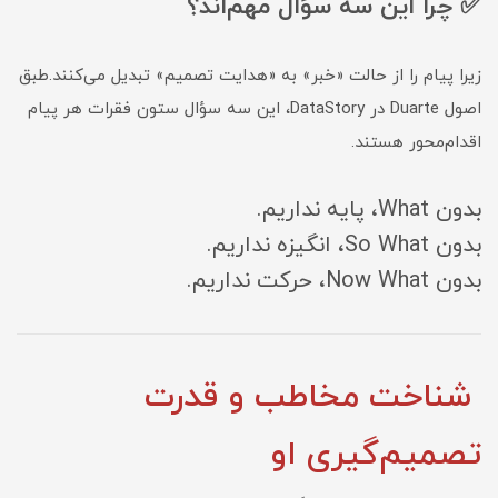
✅ چرا این سه سؤال مهم‌اند؟
زیرا پیام را از حالت «خبر» به «هدایت تصمیم» تبدیل می‌کنند.طبق
اصول Duarte در DataStory، این سه سؤال ستون فقرات هر پیام
اقدام‌محور هستند.
بدون What، پایه نداریم.
بدون So What، انگیزه نداریم.
بدون Now What، حرکت نداریم.
شناخت مخاطب و قدرت
تصمیم‌گیری او