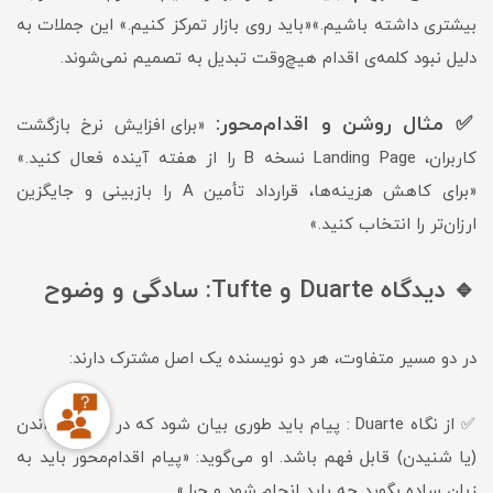
بیشتری داشته باشیم.»«باید روی بازار تمرکز کنیم.» این جملات به
دلیل نبود کلمه‌ی اقدام هیچ‌وقت تبدیل به تصمیم نمی‌شوند.
✅ مثال روشن و اقدام‌محور:
«برای افزایش نرخ بازگشت
کاربران، Landing Page نسخه B را از هفته آینده فعال کنید.»
«برای کاهش هزینه‌ها، قرارداد تأمین A را بازبینی و جایگزین
ارزان‌تر را انتخاب کنید.»
🔹 دیدگاه Duarte و Tufte: سادگی و وضوح
در دو مسیر متفاوت، هر دو نویسنده یک اصل مشترک دارند:
✅ از نگاه Duarte : پیام باید طوری بیان شود که در اولین خواندن
(یا شنیدن) قابل فهم باشد. او می‌گوید: «پیام اقدام‌محور باید به
زبان ساده بگوید چه باید انجام شود و چرا.»