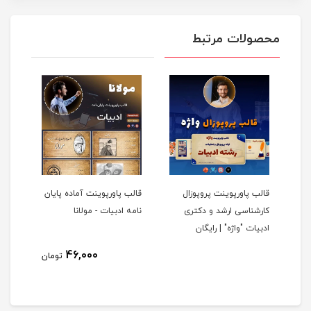
محصولات مرتبط
ان
قالب پاورپوینت پروپوزال
قالب پاورپوینت آماده پایان
کارشناسی ارشد و دکتری
نامه ادبیات - مولانا
ادبیات "واژه" | رایگان
46,000
مان
تومان