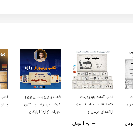
ت
قالب آماده پاورپوینت
قالب پاورپوینت پروپوزال
قالب 
ر و
«تحقیقات ادبیات» | ویژه
کارشناسی ارشد و دکتری
پایان 
ارائه‌های درسی و
ادبیات "واژه" | رایگان
دانشگاهی
110,000
ومان
تومان