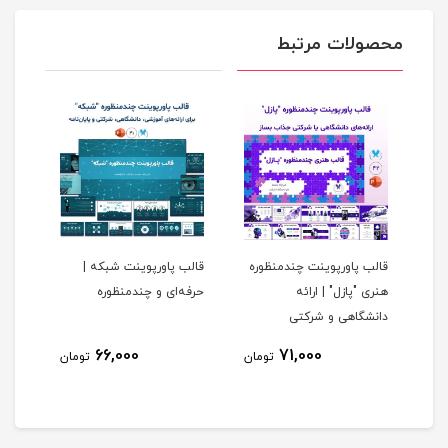
محصولات مرتبط
ره
قالب پاورپوینت چندمنظوره
قالب پاورپوینت شبکه |
قالب
هنری "پازل" | ارائه
حرفه‌ای و چندمنظوره
"جوه
دانشگاهی و شرکتی
و دا
66,000
71,000
مان
تومان
تومان