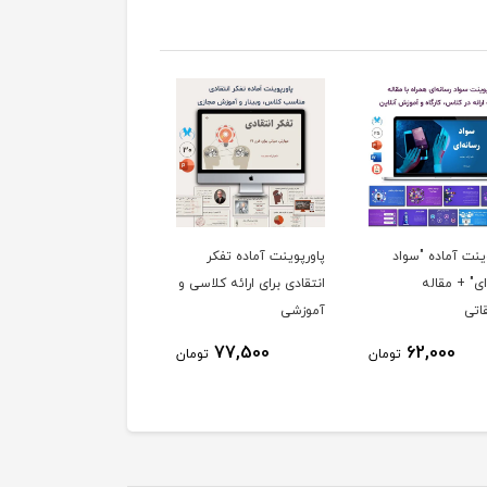
ینت آماده "سواد
پاورپوینت آماده تفکر
ای" + مقاله
انتقادی برای ارائه کلاسی و
اتی
آموزشی
77,500
62,000
تومان
تومان