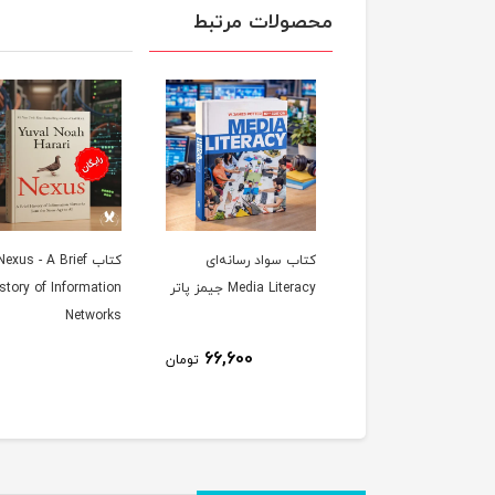
محصولات مرتبط
رپوینت آماده شبکه‌های
کتاب سواد رسانه‌ای
کتاب Nexus - A Brief
ماعی و تأثیر آن بر
Media Literacy جیمز پاتر
story of Information
عه
Networks
66,600
85,000
تومان
تومان