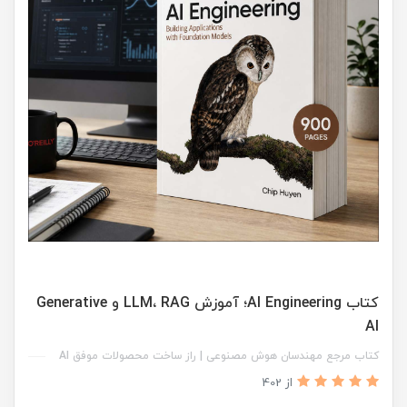
کتاب AI Engineering؛ آموزش LLM، RAG و Generative
AI
کتاب مرجع مهندسان هوش مصنوعی | راز ساخت محصولات موفق AI
از 402