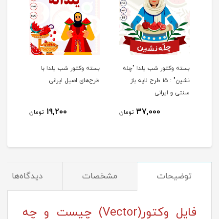
باز
بسته وکتور شب یلدا "چله
بسته وکتور شب یلدا با
نشین" : 15 طرح لایه باز
طرح‌های اصیل ایرانی
سنتی و ایرانی
19,200
37,000
مان
تومان
تومان
توضیحات
مشخصات
دیدگاه‌ها
فایل‌ وکتور(Vector) چیست و چه