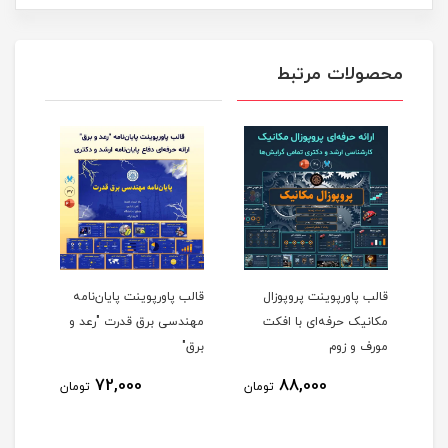
محصولات مرتبط
قالب پاورپوینت پروپوزال
قالب پاورپوینت پایان‌نامه
قالب
و
مکانیک حرفه‌ای با افکت
مهندسی برق قدرت "رعد و
پروپ
مورف و زوم
برق"
الکت
72,000
88,000
مان
تومان
تومان