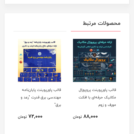
محصولات مرتبط
قالب پاورپوینت پروپوزال
قالب پاورپوینت پایان‌نامه
قالب
و
مکانیک حرفه‌ای با افکت
مهندسی برق قدرت "رعد و
پروپ
مورف و زوم
برق"
الکت
72,000
88,000
مان
تومان
تومان