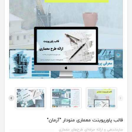
قالب پاورپوینت معماری منودار "آرمان"
سازماندهی و ارائه حرفه‌ای طرح‌های معماری