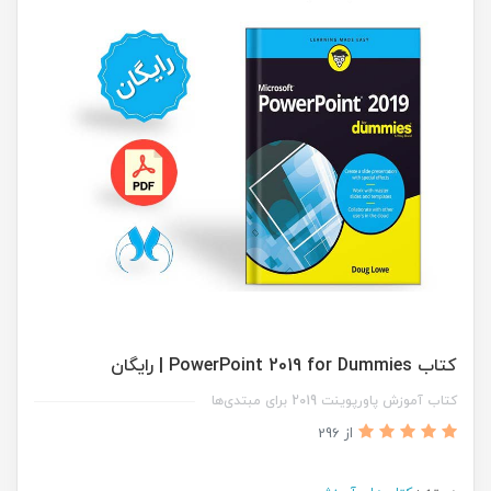
کتاب PowerPoint 2019 for Dummies | رایگان
کتاب آموزش پاورپوینت 2019 برای مبتدی‌ها
از 296