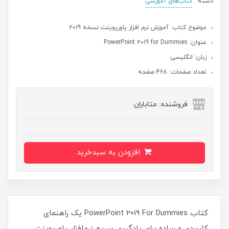
دسته :
کتاب‌های آموزشی
موضوع کتاب: آموزش نرم افزار پاورپوینت نسخه 2019
عنوان: PowerPoint 2019 for Dummies
زبان: انگلیسی
تعداد صفحات: 468 صفحه
فروشنده: متاباران
افزودن به سبدخرید
کتاب PowerPoint 2019 For Dummies یک راهنمای
کاربردی و ساده برای یادگیری سریع نرم‌افزار پاورپوینت